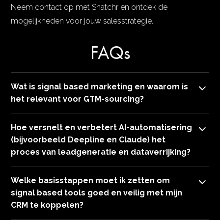
Neem contact op met Snatchr en ontdek de
mogelijkheden voor jouw salesstrategie.
FAQs
Wat is signal based marketing en waarom is
het relevant voor GTM-sourcing?
Signal based marketing gebruikt relevante
Hoe versnelt en verbetert AI-automatisering
gebeurtenissen en data signals zoals hires, funding of
(bijvoorbeeld Deepline en Claude) het
productlanceringen om leads te prioriteren en timing
proces van leadgeneratie en dataverrijking?
van outreach te optimaliseren. Voor GTM-sourcing
AI-automatisering zoekt op slimme criteria, verrijkt
betekent dit sneller relevante leads, hogere kans op
Welke basisstappen moet ik zetten om
profielen met functietitels, bedrijfsinfo en recente
contact en minder handmatig zoeken.
signal based tools goed en veilig met mijn
nieuwsitems en verifieert data automatisch; resultaat is
CRM te koppelen?
een set direct inzetbare, verrijkte leads voor outreach