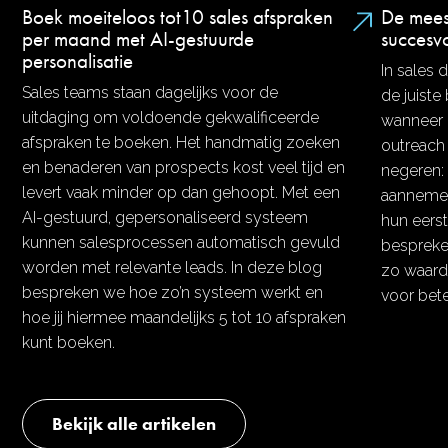
Boek moeiteloos tot10 sales afspraken
De mees
per maand met AI-gestuurde
succesvo
personalisatie
In sales 
Sales teams staan dagelijks voor de
de juist
uitdaging om voldoende gekwalificeerde
wanneer 
afspraken te boeken. Het handmatig zoeken
outreach 
en benaderen van prospects kost veel tijd en
negeren: 
levert vaak minder op dan gehoopt. Met een
aannemen
AI-gestuurd, gepersonaliseerd systeem
hun eers
kunnen salesprocessen automatisch gevuld
bespreke
worden met relevante leads. In deze blog
zo waarde
bespreken we hoe zo’n systeem werkt en
voor bete
hoe jij hiermee maandelijks 5 tot 10 afspraken
kunt boeken.
Bekijk alle artikelen