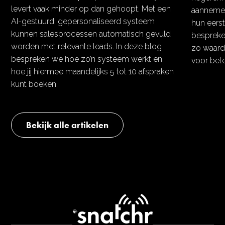
levert vaak minder op dan gehoopt. Met een
aannemen
AI-gestuurd, gepersonaliseerd systeem
hun eers
kunnen salesprocessen automatisch gevuld
bespreke
worden met relevante leads. In deze blog
zo waarde
bespreken we hoe zo’n systeem werkt en
voor bete
hoe jij hiermee maandelijks 5 tot 10 afspraken
kunt boeken.
Bekijk alle artikelen