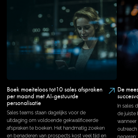
Boek moeiteloos tot10 sales afspraken
De mees
per maand met AI-gestuurde
succesvo
personalisatie
In sales 
Sales teams staan dagelijks voor de
de juist
uitdaging om voldoende gekwalificeerde
wanneer 
afspraken te boeken. Het handmatig zoeken
outreach 
en benaderen van prospects kost veel tijd en
negeren: 