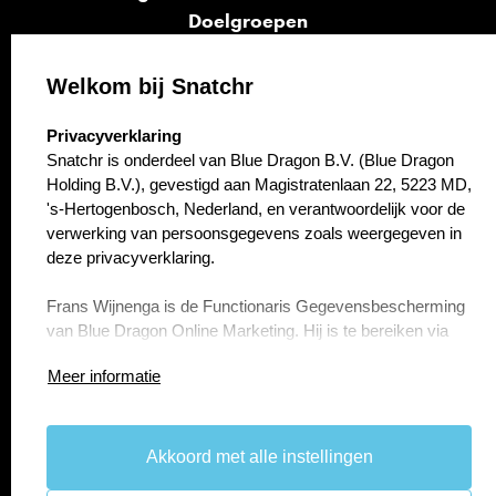
Doelgroepen
Signalen
Opvolging
Welkom bij Snatchr
Cases
select language
Privacyverklaring
Kennisbank
Snatchr is onderdeel van Blue Dragon B.V. (Blue Dragon
Over ons
Holding B.V.), gevestigd aan Magistratenlaan 22, 5223 MD,
Contact
's-Hertogenbosch, Nederland, en verantwoordelijk voor de
verwerking van persoonsgegevens zoals weergegeven in
deze privacyverklaring.
Frans Wijnenga is de Functionaris Gegevensbescherming
van Blue Dragon Online Marketing. Hij is te bereiken via
f.wijnenga@bluedragon.nl.
Meer informatie
Artikel 1 Persoonsgegevens die wij verwerken
Blue Dragon B.V. (Blue Dragon Holding B.V.) verwerkt uw
persoonsgegevens doordat u gebruik maakt van onze
Akkoord met alle instellingen
take the
lead.
diensten en/of omdat u deze zelf aan ons verstrekt.