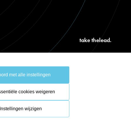
take the
lead.
ord met alle instellingen
ssentiële cookies weigeren
Instellingen wijzigen