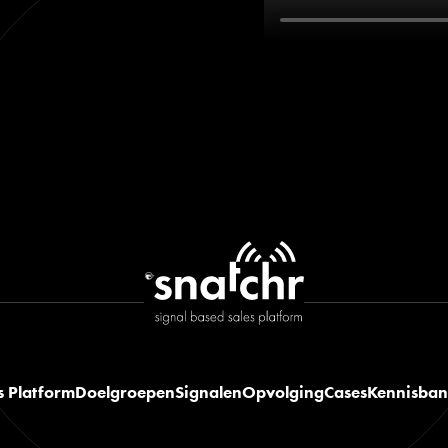
s Platform
Doelgroepen
Signalen
Opvolging
Cases
Kennisba