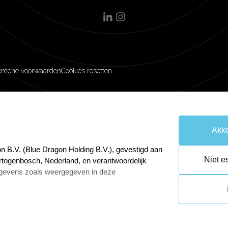
emene voorwaarden
Cookies resetten
Akko
n B.V. (Blue Dragon Holding B.V.), gevestigd aan
Niet e
rtogenbosch, Nederland, en verantwoordelijk
gevens zoals weergegeven in deze
 Gegevensbescherming van Blue Dragon Online
wijnenga@bluedragon.nl.