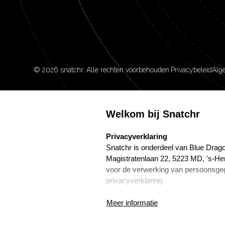
©
2026
snatchr. Alle rechten voorbehouden.
Privacybeleid
Alg
Welkom bij Snatchr
select language
Privacyverklaring
Snatchr is onderdeel van Blue Drago
Magistratenlaan 22, 5223 MD, 's-He
voor de verwerking van persoonsge
privacyverklaring.
Frans Wijnenga is de Functionaris
Meer informatie
Marketing. Hij is te bereiken via f.