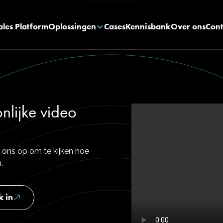
ales Platform
Oplossingen
Cases
Kennisbank
Over ons
Cont
nlijke video
 ons op om te kijken hoe
.
k in