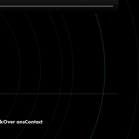
nk
Over ons
Contact