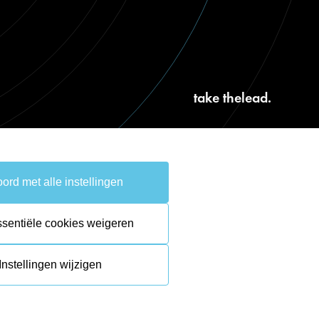
take the
lead.
ord met alle instellingen
ssentiële cookies weigeren
Instellingen wijzigen