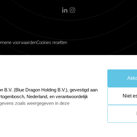
emene voorwaarden
Cookies resetten
Akko
n B.V. (Blue Dragon Holding B.V.), gevestigd aan
Niet e
rtogenbosch, Nederland, en verantwoordelijk
gevens zoals weergegeven in deze
 Gegevensbescherming van Blue Dragon Online
wijnenga@bluedragon.nl.