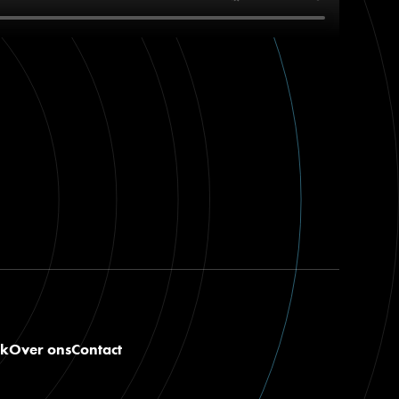
nk
Over ons
Contact