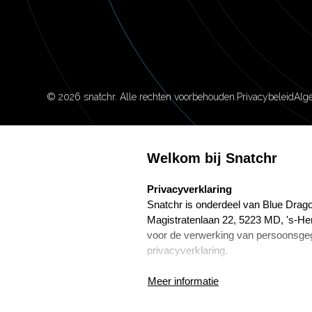
©
2026
snatchr. Alle rechten voorbehouden.
Privacybeleid
Alg
Welkom bij Snatchr
select language
Privacyverklaring
Snatchr is onderdeel van Blue Drago
Magistratenlaan 22, 5223 MD, 's-He
voor de verwerking van persoonsge
privacyverklaring.
Frans Wijnenga is de Functionaris
Meer informatie
Marketing. Hij is te bereiken via f.