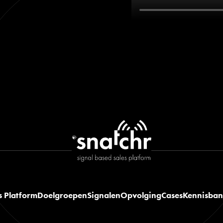
s Platform
Doelgroepen
Signalen
Opvolging
Cases
Kennisba