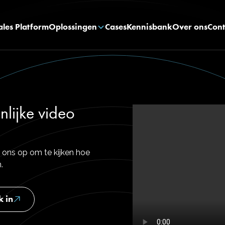
ales Platform
Oplossingen
Cases
Kennisbank
Over ons
Cont
nlijke video
 ons op om te kijken hoe
.
k in