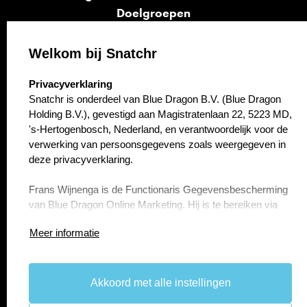
Doelgroepen
Signalen
Opvolging
Welkom bij Snatchr
Cases
select language
Privacyverklaring
Kennisbank
Snatchr is onderdeel van Blue Dragon B.V. (Blue Dragon
Over ons
Holding B.V.), gevestigd aan Magistratenlaan 22, 5223 MD,
Contact
's-Hertogenbosch, Nederland, en verantwoordelijk voor de
verwerking van persoonsgegevens zoals weergegeven in
deze privacyverklaring.
Frans Wijnenga is de Functionaris Gegevensbescherming
van Blue Dragon Online Marketing. Hij is te bereiken via
f.wijnenga@bluedragon.nl.
Meer informatie
Artikel 1 Persoonsgegevens die wij verwerken
Blue Dragon B.V. (Blue Dragon Holding B.V.) verwerkt uw
persoonsgegevens doordat u gebruik maakt van onze
Akkoord met alle instellingen
take the
lead.
diensten en/of omdat u deze zelf aan ons verstrekt.