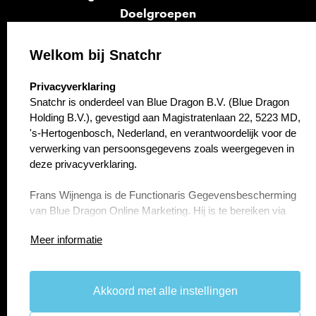
Doelgroepen
Signalen
Opvolging
Welkom bij Snatchr
Cases
select language
Privacyverklaring
Kennisbank
Snatchr is onderdeel van Blue Dragon B.V. (Blue Dragon
Over ons
Holding B.V.), gevestigd aan Magistratenlaan 22, 5223 MD,
Contact
's-Hertogenbosch, Nederland, en verantwoordelijk voor de
verwerking van persoonsgegevens zoals weergegeven in
deze privacyverklaring.
Frans Wijnenga is de Functionaris Gegevensbescherming
van Blue Dragon Online Marketing. Hij is te bereiken via
f.wijnenga@bluedragon.nl.
Meer informatie
Artikel 1 Persoonsgegevens die wij verwerken
Blue Dragon B.V. (Blue Dragon Holding B.V.) verwerkt uw
persoonsgegevens doordat u gebruik maakt van onze
Akkoord met alle instellingen
take the
lead.
diensten en/of omdat u deze zelf aan ons verstrekt.