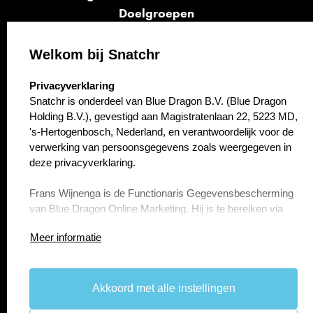
Doelgroepen
Signalen
Opvolging
Welkom bij Snatchr
Cases
select language
Privacyverklaring
Kennisbank
Snatchr is onderdeel van Blue Dragon B.V. (Blue Dragon
Over ons
Holding B.V.), gevestigd aan Magistratenlaan 22, 5223 MD,
Contact
's-Hertogenbosch, Nederland, en verantwoordelijk voor de
verwerking van persoonsgegevens zoals weergegeven in
deze privacyverklaring.
Frans Wijnenga is de Functionaris Gegevensbescherming
van Blue Dragon Online Marketing. Hij is te bereiken via
f.wijnenga@bluedragon.nl.
Meer informatie
Artikel 1 Persoonsgegevens die wij verwerken
Blue Dragon B.V. (Blue Dragon Holding B.V.) verwerkt uw
persoonsgegevens doordat u gebruik maakt van onze
Akkoord met alle instellingen
take the
lead.
diensten en/of omdat u deze zelf aan ons verstrekt.