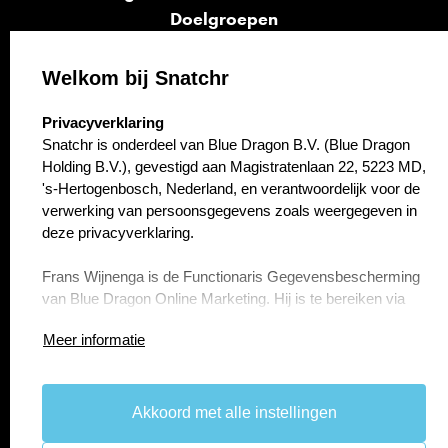
Doelgroepen
Signalen
Opvolging
Welkom bij Snatchr
Cases
select language
Privacyverklaring
Kennisbank
Snatchr is onderdeel van Blue Dragon B.V. (Blue Dragon
Over ons
Holding B.V.), gevestigd aan Magistratenlaan 22, 5223 MD,
Contact
's-Hertogenbosch, Nederland, en verantwoordelijk voor de
verwerking van persoonsgegevens zoals weergegeven in
deze privacyverklaring.
Frans Wijnenga is de Functionaris Gegevensbescherming
van Blue Dragon Online Marketing. Hij is te bereiken via
f.wijnenga@bluedragon.nl.
Meer informatie
Artikel 1 Persoonsgegevens die wij verwerken
Blue Dragon B.V. (Blue Dragon Holding B.V.) verwerkt uw
persoonsgegevens doordat u gebruik maakt van onze
Akkoord met alle instellingen
take the
lead.
diensten en/of omdat u deze zelf aan ons verstrekt.