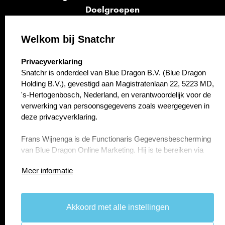
Doelgroepen
Signalen
Opvolging
Welkom bij Snatchr
Cases
select language
Privacyverklaring
Kennisbank
Snatchr is onderdeel van Blue Dragon B.V. (Blue Dragon
Over ons
Holding B.V.), gevestigd aan Magistratenlaan 22, 5223 MD,
Contact
's-Hertogenbosch, Nederland, en verantwoordelijk voor de
verwerking van persoonsgegevens zoals weergegeven in
deze privacyverklaring.
Frans Wijnenga is de Functionaris Gegevensbescherming
van Blue Dragon Online Marketing. Hij is te bereiken via
f.wijnenga@bluedragon.nl.
Meer informatie
Artikel 1 Persoonsgegevens die wij verwerken
Blue Dragon B.V. (Blue Dragon Holding B.V.) verwerkt uw
persoonsgegevens doordat u gebruik maakt van onze
Akkoord met alle instellingen
take the
lead.
diensten en/of omdat u deze zelf aan ons verstrekt.