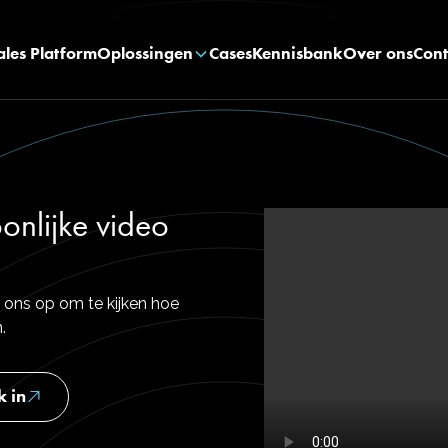
ales Platform
Oplossingen
Cases
Kennisbank
Over ons
Cont
onlijke video
 ons op om te kijken hoe
.
k in