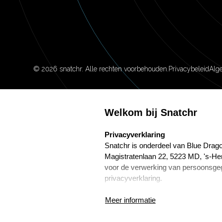
©
2026
snatchr. Alle rechten voorbehouden.
Privacybeleid
Alg
Welkom bij Snatchr
select language
Privacyverklaring
Snatchr is onderdeel van Blue Drago
Magistratenlaan 22, 5223 MD, 's-He
voor de verwerking van persoonsge
privacyverklaring.
Frans Wijnenga is de Functionaris
Meer informatie
Marketing. Hij is te bereiken via f.