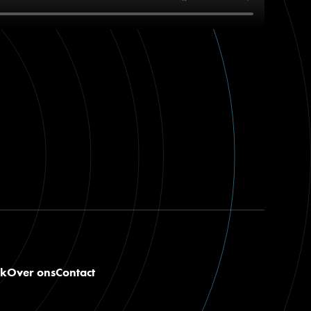
nk
Over ons
Contact