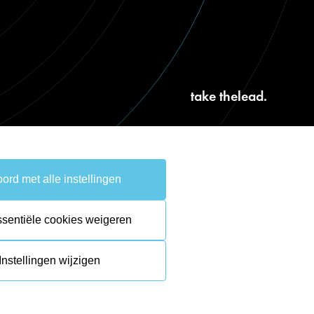
take the
lead.
ord met alle instellingen
ssentiële cookies weigeren
Instellingen wijzigen