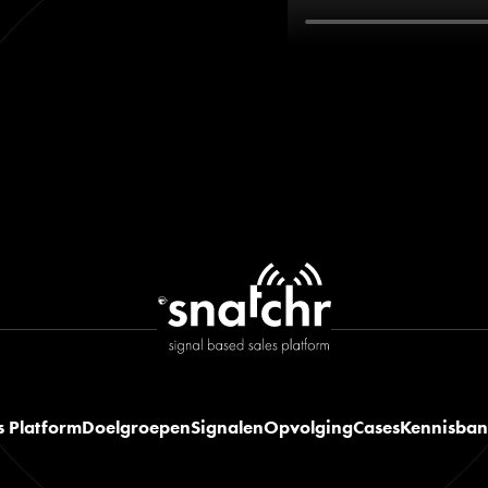
s Platform
Doelgroepen
Signalen
Opvolging
Cases
Kennisba