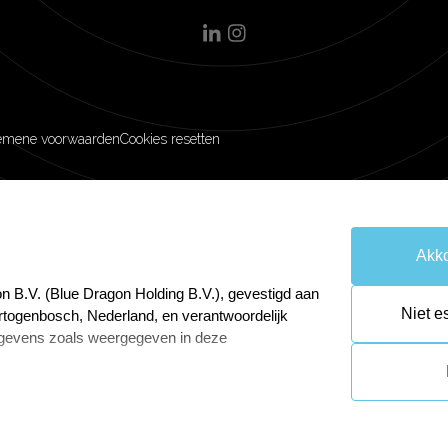
emene voorwaarden
Cookies resetten
Akko
n B.V. (Blue Dragon Holding B.V.), gevestigd aan
Niet e
rtogenbosch, Nederland, en verantwoordelijk
gevens zoals weergegeven in deze
 Gegevensbescherming van Blue Dragon Online
wijnenga@bluedragon.nl.