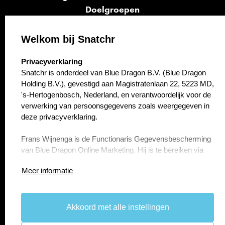
Doelgroepen
Signalen
Opvolging
Welkom bij Snatchr
Cases
select language
Privacyverklaring
Kennisbank
Snatchr is onderdeel van Blue Dragon B.V. (Blue Dragon
Over ons
Holding B.V.), gevestigd aan Magistratenlaan 22, 5223 MD,
Contact
's-Hertogenbosch, Nederland, en verantwoordelijk voor de
verwerking van persoonsgegevens zoals weergegeven in
deze privacyverklaring.
Frans Wijnenga is de Functionaris Gegevensbescherming
van Blue Dragon Online Marketing. Hij is te bereiken via
f.wijnenga@bluedragon.nl.
Meer informatie
Artikel 1 Persoonsgegevens die wij verwerken
Blue Dragon B.V. (Blue Dragon Holding B.V.) verwerkt uw
persoonsgegevens doordat u gebruik maakt van onze
Akkoord met alle instellingen
take the
lead.
diensten en/of omdat u deze zelf aan ons verstrekt.