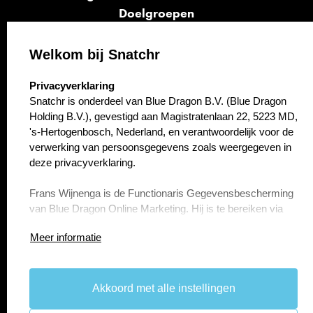
Doelgroepen
Signalen
Opvolging
Welkom bij Snatchr
Cases
select language
Privacyverklaring
Kennisbank
Snatchr is onderdeel van Blue Dragon B.V. (Blue Dragon
Over ons
Holding B.V.), gevestigd aan Magistratenlaan 22, 5223 MD,
Contact
's-Hertogenbosch, Nederland, en verantwoordelijk voor de
verwerking van persoonsgegevens zoals weergegeven in
deze privacyverklaring.
Frans Wijnenga is de Functionaris Gegevensbescherming
van Blue Dragon Online Marketing. Hij is te bereiken via
f.wijnenga@bluedragon.nl.
Meer informatie
Artikel 1 Persoonsgegevens die wij verwerken
Blue Dragon B.V. (Blue Dragon Holding B.V.) verwerkt uw
persoonsgegevens doordat u gebruik maakt van onze
Akkoord met alle instellingen
take the
lead.
diensten en/of omdat u deze zelf aan ons verstrekt.