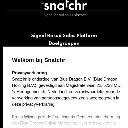
Signal Based Sales Platform
Doelgroepen
Signalen
Opvolging
Welkom bij Snatchr
Cases
select language
Privacyverklaring
Kennisbank
Snatchr is onderdeel van Blue Dragon B.V. (Blue Dragon
Over ons
Holding B.V.), gevestigd aan Magistratenlaan 22, 5223 MD,
Contact
's-Hertogenbosch, Nederland, en verantwoordelijk voor de
verwerking van persoonsgegevens zoals weergegeven in
deze privacyverklaring.
Frans Wijnenga is de Functionaris Gegevensbescherming
van Blue Dragon Online Marketing. Hij is te bereiken via