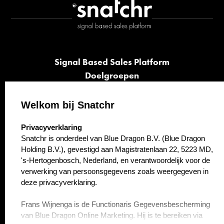
Signal Based Sales Platform
Doelgroepen
Signalen
Opvolging
Welkom bij Snatchr
Cases
select language
Privacyverklaring
Kennisbank
Snatchr is onderdeel van Blue Dragon B.V. (Blue Dragon
Over ons
Holding B.V.), gevestigd aan Magistratenlaan 22, 5223 MD,
Contact
's-Hertogenbosch, Nederland, en verantwoordelijk voor de
verwerking van persoonsgegevens zoals weergegeven in
deze privacyverklaring.
Frans Wijnenga is de Functionaris Gegevensbescherming
van Blue Dragon Online Marketing. Hij is te bereiken via