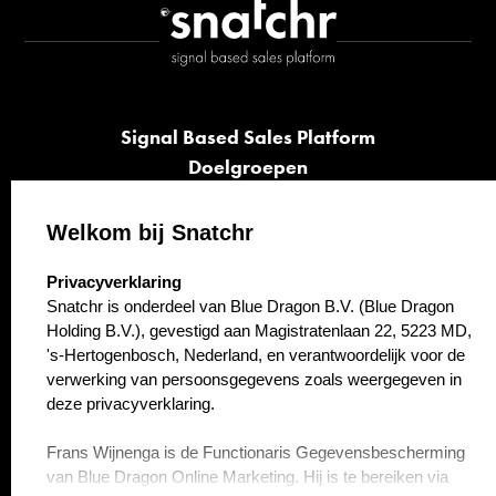
Signal Based Sales Platform
Doelgroepen
Signalen
Opvolging
Welkom bij Snatchr
Cases
select language
Privacyverklaring
Kennisbank
Snatchr is onderdeel van Blue Dragon B.V. (Blue Dragon
Over ons
Holding B.V.), gevestigd aan Magistratenlaan 22, 5223 MD,
Contact
's-Hertogenbosch, Nederland, en verantwoordelijk voor de
verwerking van persoonsgegevens zoals weergegeven in
deze privacyverklaring.
Frans Wijnenga is de Functionaris Gegevensbescherming
van Blue Dragon Online Marketing. Hij is te bereiken via