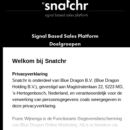
Signal Based Sales Platform
Doelgroepen
Signalen
Opvolging
Welkom bij Snatchr
Cases
select language
Privacyverklaring
Kennisbank
Snatchr is onderdeel van Blue Dragon B.V. (Blue Dragon
Over ons
Holding B.V.), gevestigd aan Magistratenlaan 22, 5223 MD,
Contact
's-Hertogenbosch, Nederland, en verantwoordelijk voor de
verwerking van persoonsgegevens zoals weergegeven in
deze privacyverklaring.
Frans Wijnenga is de Functionaris Gegevensbescherming
van Blue Dragon Online Marketing. Hij is te bereiken via