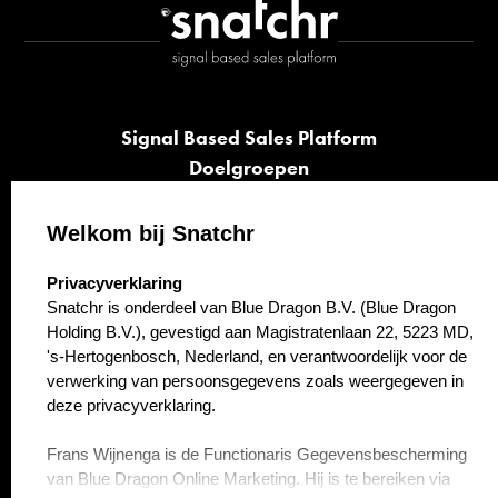
Signal Based Sales Platform
Doelgroepen
Signalen
Opvolging
Welkom bij Snatchr
Cases
select language
Privacyverklaring
Kennisbank
Snatchr is onderdeel van Blue Dragon B.V. (Blue Dragon
Over ons
Holding B.V.), gevestigd aan Magistratenlaan 22, 5223 MD,
Contact
's-Hertogenbosch, Nederland, en verantwoordelijk voor de
verwerking van persoonsgegevens zoals weergegeven in
deze privacyverklaring.
Frans Wijnenga is de Functionaris Gegevensbescherming
van Blue Dragon Online Marketing. Hij is te bereiken via