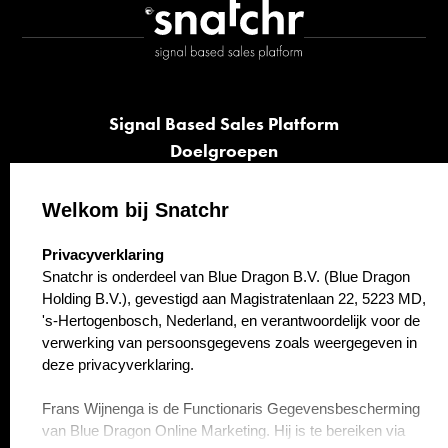
Signal Based Sales Platform
Doelgroepen
Signalen
Opvolging
Welkom bij Snatchr
Cases
select language
Privacyverklaring
Kennisbank
Snatchr is onderdeel van Blue Dragon B.V. (Blue Dragon
Over ons
Holding B.V.), gevestigd aan Magistratenlaan 22, 5223 MD,
Contact
's-Hertogenbosch, Nederland, en verantwoordelijk voor de
verwerking van persoonsgegevens zoals weergegeven in
deze privacyverklaring.
Frans Wijnenga is de Functionaris Gegevensbescherming
van Blue Dragon Online Marketing. Hij is te bereiken via