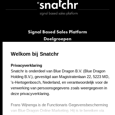
Signal Based Sales Platform
Doelgroepen
Signalen
Opvolging
Welkom bij Snatchr
Cases
select language
Privacyverklaring
Kennisbank
Snatchr is onderdeel van Blue Dragon B.V. (Blue Dragon
Over ons
Holding B.V.), gevestigd aan Magistratenlaan 22, 5223 MD,
Contact
's-Hertogenbosch, Nederland, en verantwoordelijk voor de
verwerking van persoonsgegevens zoals weergegeven in
deze privacyverklaring.
Frans Wijnenga is de Functionaris Gegevensbescherming
van Blue Dragon Online Marketing. Hij is te bereiken via