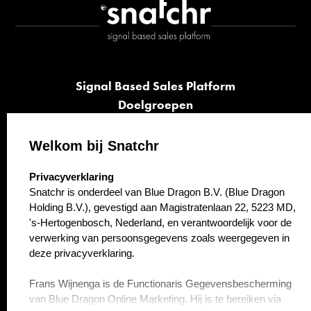
Signal Based Sales Platform
Doelgroepen
Signalen
Opvolging
Welkom bij Snatchr
Cases
select language
Privacyverklaring
Kennisbank
Snatchr is onderdeel van Blue Dragon B.V. (Blue Dragon
Over ons
Holding B.V.), gevestigd aan Magistratenlaan 22, 5223 MD,
Contact
's-Hertogenbosch, Nederland, en verantwoordelijk voor de
verwerking van persoonsgegevens zoals weergegeven in
deze privacyverklaring.
Frans Wijnenga is de Functionaris Gegevensbescherming
van Blue Dragon Online Marketing. Hij is te bereiken via