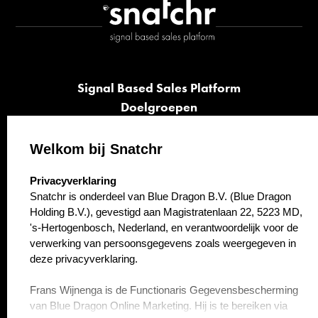
Signal Based Sales Platform
Doelgroepen
Signalen
Opvolging
Welkom bij Snatchr
Cases
select language
Privacyverklaring
Kennisbank
Snatchr is onderdeel van Blue Dragon B.V. (Blue Dragon
Over ons
Holding B.V.), gevestigd aan Magistratenlaan 22, 5223 MD,
Contact
's-Hertogenbosch, Nederland, en verantwoordelijk voor de
verwerking van persoonsgegevens zoals weergegeven in
deze privacyverklaring.
Frans Wijnenga is de Functionaris Gegevensbescherming
van Blue Dragon Online Marketing. Hij is te bereiken via