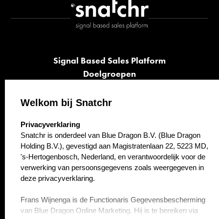
Signal Based Sales Platform
Doelgroepen
Signalen
Opvolging
Welkom bij Snatchr
Cases
select language
Privacyverklaring
Kennisbank
Snatchr is onderdeel van Blue Dragon B.V. (Blue Dragon
Over ons
Holding B.V.), gevestigd aan Magistratenlaan 22, 5223 MD,
Contact
's-Hertogenbosch, Nederland, en verantwoordelijk voor de
verwerking van persoonsgegevens zoals weergegeven in
deze privacyverklaring.
Frans Wijnenga is de Functionaris Gegevensbescherming
van Blue Dragon Online Marketing. Hij is te bereiken via