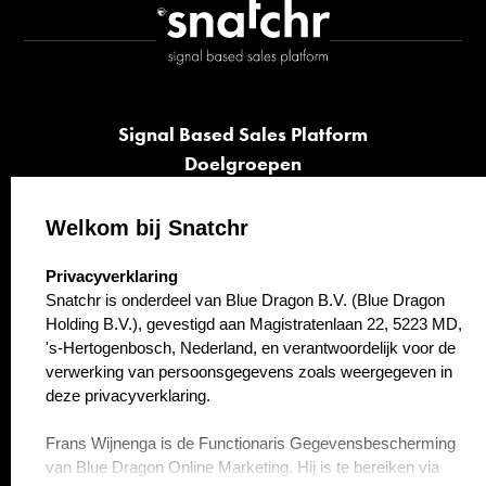
Signal Based Sales Platform
Doelgroepen
Signalen
Opvolging
Welkom bij Snatchr
Cases
select language
Privacyverklaring
Kennisbank
Snatchr is onderdeel van Blue Dragon B.V. (Blue Dragon
Over ons
Holding B.V.), gevestigd aan Magistratenlaan 22, 5223 MD,
Contact
's-Hertogenbosch, Nederland, en verantwoordelijk voor de
verwerking van persoonsgegevens zoals weergegeven in
deze privacyverklaring.
Frans Wijnenga is de Functionaris Gegevensbescherming
van Blue Dragon Online Marketing. Hij is te bereiken via