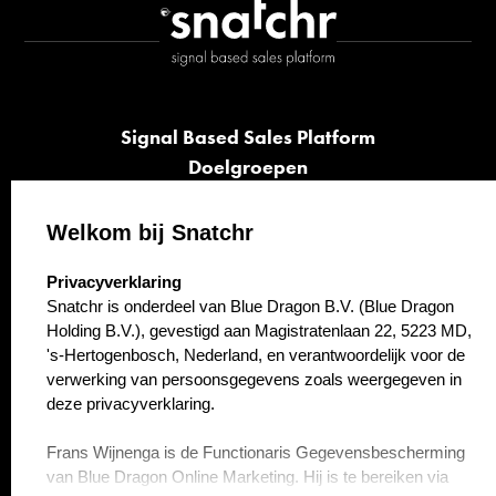
Signal Based Sales Platform
Doelgroepen
Signalen
Opvolging
Welkom bij Snatchr
Cases
select language
Privacyverklaring
Kennisbank
Snatchr is onderdeel van Blue Dragon B.V. (Blue Dragon
Over ons
Holding B.V.), gevestigd aan Magistratenlaan 22, 5223 MD,
Contact
's-Hertogenbosch, Nederland, en verantwoordelijk voor de
verwerking van persoonsgegevens zoals weergegeven in
deze privacyverklaring.
Frans Wijnenga is de Functionaris Gegevensbescherming
van Blue Dragon Online Marketing. Hij is te bereiken via