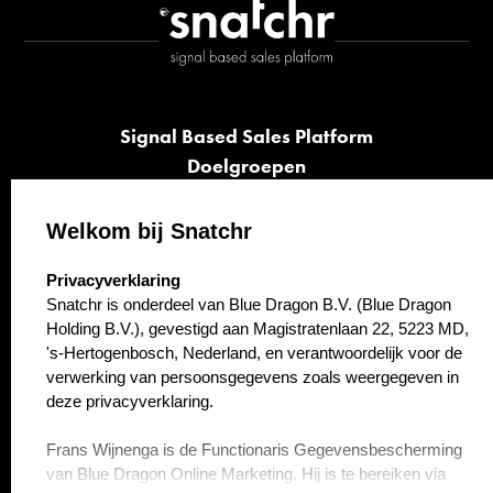
Signal Based Sales Platform
Doelgroepen
Signalen
Opvolging
Welkom bij Snatchr
Cases
select language
Privacyverklaring
Kennisbank
Snatchr is onderdeel van Blue Dragon B.V. (Blue Dragon
Over ons
Holding B.V.), gevestigd aan Magistratenlaan 22, 5223 MD,
Contact
's-Hertogenbosch, Nederland, en verantwoordelijk voor de
verwerking van persoonsgegevens zoals weergegeven in
deze privacyverklaring.
Frans Wijnenga is de Functionaris Gegevensbescherming
van Blue Dragon Online Marketing. Hij is te bereiken via