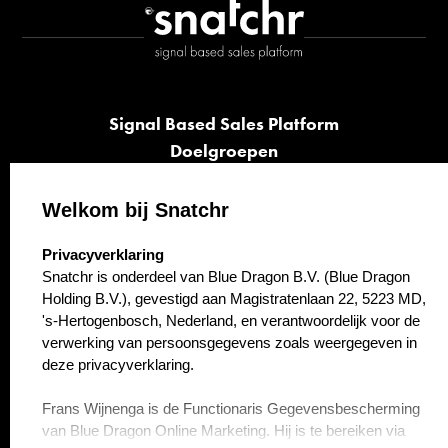
Signal Based Sales Platform
Doelgroepen
Signalen
Opvolging
Welkom bij Snatchr
Cases
select language
Privacyverklaring
Kennisbank
Snatchr is onderdeel van Blue Dragon B.V. (Blue Dragon
Over ons
Holding B.V.), gevestigd aan Magistratenlaan 22, 5223 MD,
Contact
's-Hertogenbosch, Nederland, en verantwoordelijk voor de
verwerking van persoonsgegevens zoals weergegeven in
deze privacyverklaring.
Frans Wijnenga is de Functionaris Gegevensbescherming
van Blue Dragon Online Marketing. Hij is te bereiken via