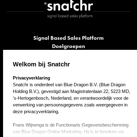
Signal Based Sales Platform
Doelgroepen
Signalen
Opvolging
Welkom bij Snatchr
Cases
select language
Privacyverklaring
Kennisbank
Snatchr is onderdeel van Blue Dragon B.V. (Blue Dragon
Over ons
Holding B.V.), gevestigd aan Magistratenlaan 22, 5223 MD,
Contact
's-Hertogenbosch, Nederland, en verantwoordelijk voor de
verwerking van persoonsgegevens zoals weergegeven in
deze privacyverklaring.
Frans Wijnenga is de Functionaris Gegevensbescherming
van Blue Dragon Online Marketing. Hij is te bereiken via