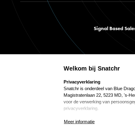
Signal Based Sale
Welkom bij Snatchr
select language
Privacyverklaring
©
2026
snatchr. Alle rechten voorbehouden.
Privacybeleid
Alg
Snatchr is onderdeel van Blue Drago
Magistratenlaan 22, 5223 MD, 's-He
voor de verwerking van persoonsge
privacyverklaring.
Frans Wijnenga is de Functionaris
Meer informatie
Marketing. Hij is te bereiken via f.