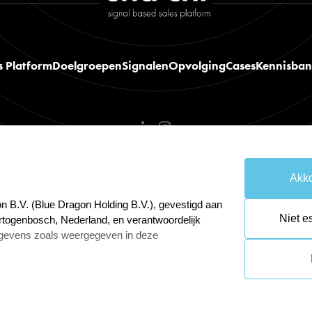
s Platform
Doelgroepen
Signalen
Opvolging
Cases
Kennisba
Akko
emene voorwaarden
Cookies resetten
n B.V. (Blue Dragon Holding B.V.), gevestigd aan
Niet e
rtogenbosch, Nederland, en verantwoordelijk
gevens zoals weergegeven in deze
 Gegevensbescherming van Blue Dragon Online
wijnenga@bluedragon.nl.