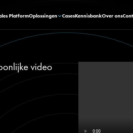
ales Platform
Oplossingen
Cases
Kennisbank
Over ons
Cont
oonlijke video