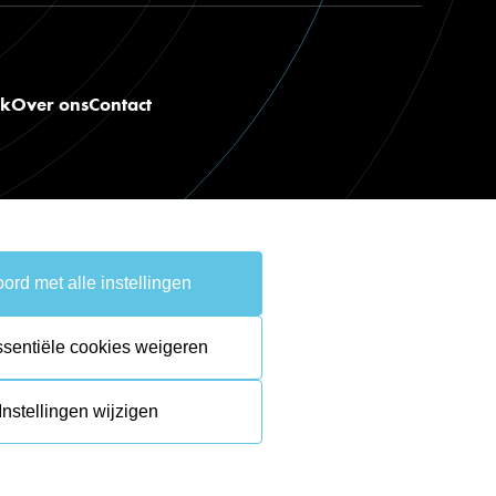
nk
Over ons
Contact
ord met alle instellingen
take the
lead.
ssentiële cookies weigeren
Instellingen wijzigen