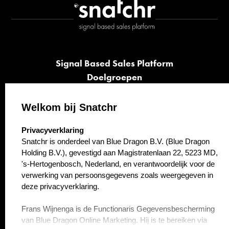
Signal Based Sales Platform
Doelgroepen
Signalen
Opvolging
Welkom bij Snatchr
Cases
select language
Privacyverklaring
Kennisbank
Snatchr is onderdeel van Blue Dragon B.V. (Blue Dragon
Over ons
Holding B.V.), gevestigd aan Magistratenlaan 22, 5223 MD,
Contact
's-Hertogenbosch, Nederland, en verantwoordelijk voor de
verwerking van persoonsgegevens zoals weergegeven in
deze privacyverklaring.
Frans Wijnenga is de Functionaris Gegevensbescherming
van Blue Dragon Online Marketing. Hij is te bereiken via