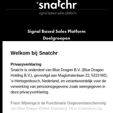
Signal Based Sales Platform
Doelgroepen
Signalen
Opvolging
Welkom bij Snatchr
Cases
select language
Privacyverklaring
Kennisbank
Snatchr is onderdeel van Blue Dragon B.V. (Blue Dragon
Over ons
Holding B.V.), gevestigd aan Magistratenlaan 22, 5223 MD,
Contact
's-Hertogenbosch, Nederland, en verantwoordelijk voor de
verwerking van persoonsgegevens zoals weergegeven in
deze privacyverklaring.
Frans Wijnenga is de Functionaris Gegevensbescherming
van Blue Dragon Online Marketing. Hij is te bereiken via