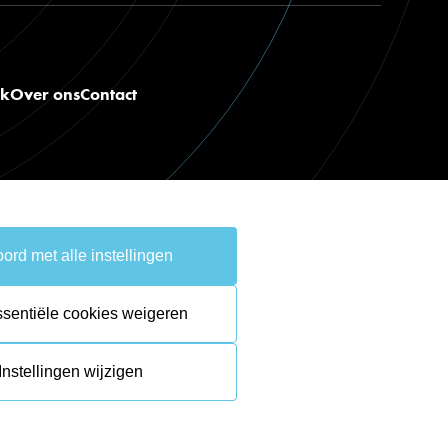
nk
Over ons
Contact
ord met alle instellingen
take the
lead.
ssentiële cookies weigeren
Instellingen wijzigen