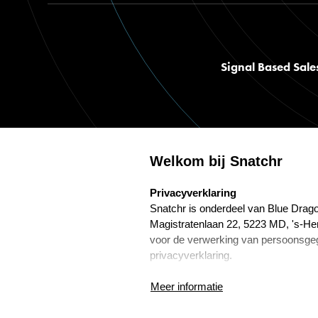
Signal Based Sale
Welkom bij Snatchr
select language
Privacyverklaring
©
2026
snatchr. Alle rechten voorbehouden.
Privacybeleid
Alg
Snatchr is onderdeel van Blue Drago
Magistratenlaan 22, 5223 MD, 's-He
voor de verwerking van persoonsge
privacyverklaring.
Frans Wijnenga is de Functionaris
Meer informatie
Marketing. Hij is te bereiken via f.