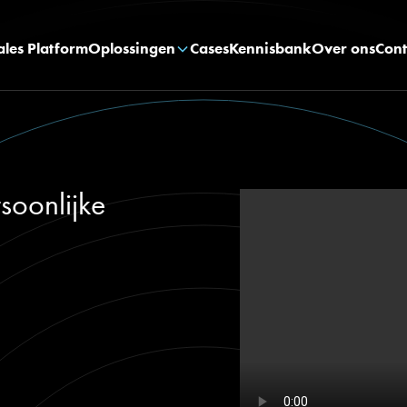
ales Platform
Oplossingen
Cases
Kennisbank
Over ons
Cont
soonlijke