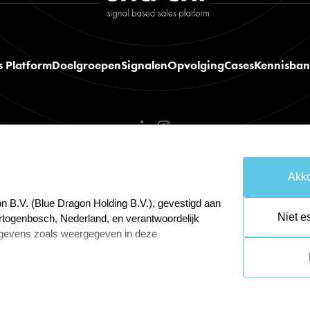
s Platform
Doelgroepen
Signalen
Opvolging
Cases
Kennisba
Akko
emene voorwaarden
Cookies resetten
n B.V. (Blue Dragon Holding B.V.), gevestigd aan
Niet e
rtogenbosch, Nederland, en verantwoordelijk
gevens zoals weergegeven in deze
 Gegevensbescherming van Blue Dragon Online
wijnenga@bluedragon.nl.