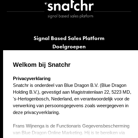
Signal Based Sales Platform
Doelgroepen
Signalen
Opvolging
Welkom bij Snatchr
Cases
select language
Privacyverklaring
Kennisbank
Snatchr is onderdeel van Blue Dragon B.V. (Blue Dragon
Over ons
Holding B.V.), gevestigd aan Magistratenlaan 22, 5223 MD,
Contact
's-Hertogenbosch, Nederland, en verantwoordelijk voor de
verwerking van persoonsgegevens zoals weergegeven in
deze privacyverklaring.
Frans Wijnenga is de Functionaris Gegevensbescherming
van Blue Dragon Online Marketing. Hij is te bereiken via