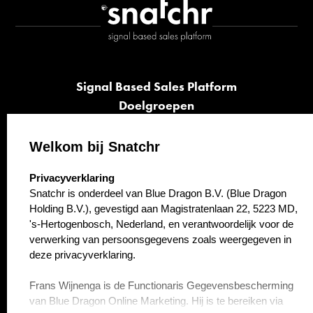
Signal Based Sales Platform
Doelgroepen
Signalen
Opvolging
Welkom bij Snatchr
Cases
select language
Privacyverklaring
Kennisbank
Snatchr is onderdeel van Blue Dragon B.V. (Blue Dragon
Over ons
Holding B.V.), gevestigd aan Magistratenlaan 22, 5223 MD,
Contact
's-Hertogenbosch, Nederland, en verantwoordelijk voor de
verwerking van persoonsgegevens zoals weergegeven in
deze privacyverklaring.
Frans Wijnenga is de Functionaris Gegevensbescherming
van Blue Dragon Online Marketing. Hij is te bereiken via