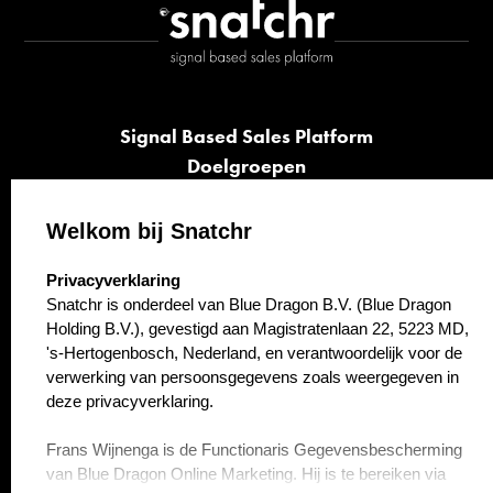
Signal Based Sales Platform
Doelgroepen
Signalen
Opvolging
Welkom bij Snatchr
Cases
select language
Privacyverklaring
Kennisbank
Snatchr is onderdeel van Blue Dragon B.V. (Blue Dragon
Over ons
Holding B.V.), gevestigd aan Magistratenlaan 22, 5223 MD,
Contact
's-Hertogenbosch, Nederland, en verantwoordelijk voor de
verwerking van persoonsgegevens zoals weergegeven in
deze privacyverklaring.
Frans Wijnenga is de Functionaris Gegevensbescherming
van Blue Dragon Online Marketing. Hij is te bereiken via