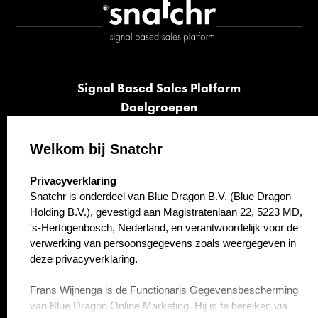
Signal Based Sales Platform
Doelgroepen
Signalen
Opvolging
Welkom bij Snatchr
Cases
select language
Privacyverklaring
Kennisbank
Snatchr is onderdeel van Blue Dragon B.V. (Blue Dragon
Over ons
Holding B.V.), gevestigd aan Magistratenlaan 22, 5223 MD,
Contact
's-Hertogenbosch, Nederland, en verantwoordelijk voor de
verwerking van persoonsgegevens zoals weergegeven in
deze privacyverklaring.
Frans Wijnenga is de Functionaris Gegevensbescherming
van Blue Dragon Online Marketing. Hij is te bereiken via