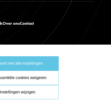
nk
Over ons
Contact
ord met alle instellingen
take the
lead.
ssentiële cookies weigeren
Instellingen wijzigen