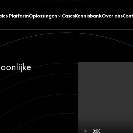
ales Platform
Oplossingen
Cases
Kennisbank
Over ons
Cont
oonlijke