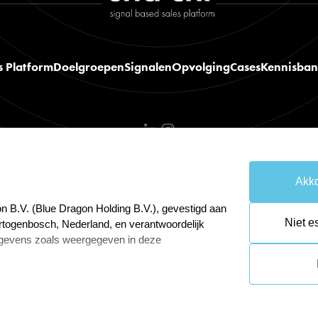
s Platform
Doelgroepen
Signalen
Opvolging
Cases
Kennisba
Akko
emene voorwaarden
Cookies resetten
n B.V. (Blue Dragon Holding B.V.), gevestigd aan
Niet e
rtogenbosch, Nederland, en verantwoordelijk
gevens zoals weergegeven in deze
 Gegevensbescherming van Blue Dragon Online
wijnenga@bluedragon.nl.