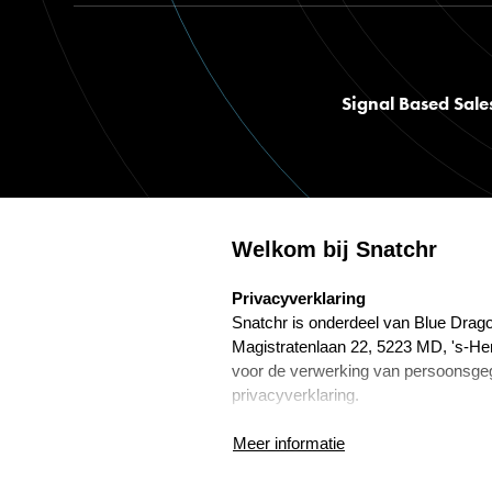
Signal Based Sale
Welkom bij Snatchr
select language
Privacyverklaring
©
2026
snatchr. Alle rechten voorbehouden.
Privacybeleid
Alg
Snatchr is onderdeel van Blue Drago
Magistratenlaan 22, 5223 MD, 's-He
voor de verwerking van persoonsge
privacyverklaring.
Frans Wijnenga is de Functionaris
Meer informatie
Marketing. Hij is te bereiken via f.