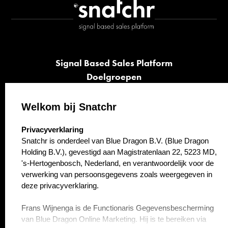
Signal Based Sales Platform
Doelgroepen
Signalen
Opvolging
Welkom bij Snatchr
Cases
select language
Privacyverklaring
Kennisbank
Snatchr is onderdeel van Blue Dragon B.V. (Blue Dragon
Over ons
Holding B.V.), gevestigd aan Magistratenlaan 22, 5223 MD,
Contact
's-Hertogenbosch, Nederland, en verantwoordelijk voor de
verwerking van persoonsgegevens zoals weergegeven in
deze privacyverklaring.
Frans Wijnenga is de Functionaris Gegevensbescherming
van Blue Dragon Online Marketing. Hij is te bereiken via