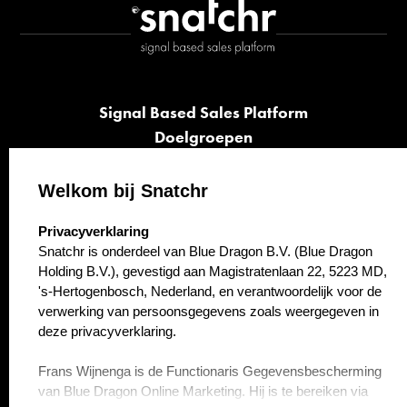
Signal Based Sales Platform
Doelgroepen
Signalen
Opvolging
Welkom bij Snatchr
Cases
select language
Privacyverklaring
Kennisbank
Snatchr is onderdeel van Blue Dragon B.V. (Blue Dragon
Over ons
Holding B.V.), gevestigd aan Magistratenlaan 22, 5223 MD,
Contact
's-Hertogenbosch, Nederland, en verantwoordelijk voor de
verwerking van persoonsgegevens zoals weergegeven in
deze privacyverklaring.
Frans Wijnenga is de Functionaris Gegevensbescherming
van Blue Dragon Online Marketing. Hij is te bereiken via