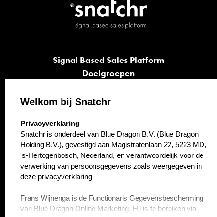
Signal Based Sales Platform
Doelgroepen
Signalen
Opvolging
Welkom bij Snatchr
Cases
select language
Privacyverklaring
Kennisbank
Snatchr is onderdeel van Blue Dragon B.V. (Blue Dragon
Over ons
Holding B.V.), gevestigd aan Magistratenlaan 22, 5223 MD,
Contact
's-Hertogenbosch, Nederland, en verantwoordelijk voor de
verwerking van persoonsgegevens zoals weergegeven in
deze privacyverklaring.
Frans Wijnenga is de Functionaris Gegevensbescherming
van Blue Dragon Online Marketing. Hij is te bereiken via