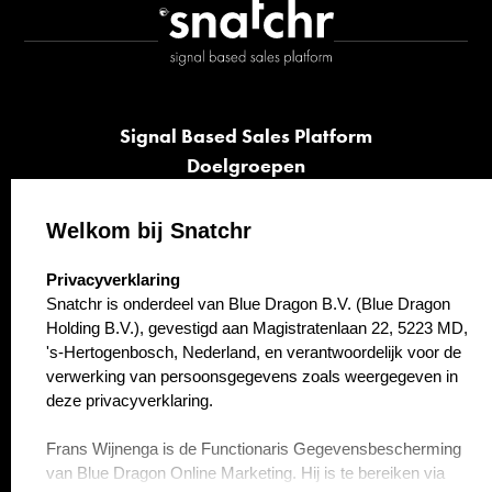
Signal Based Sales Platform
Doelgroepen
Signalen
Opvolging
Welkom bij Snatchr
Cases
select language
Privacyverklaring
Kennisbank
Snatchr is onderdeel van Blue Dragon B.V. (Blue Dragon
Over ons
Holding B.V.), gevestigd aan Magistratenlaan 22, 5223 MD,
Contact
's-Hertogenbosch, Nederland, en verantwoordelijk voor de
verwerking van persoonsgegevens zoals weergegeven in
deze privacyverklaring.
Frans Wijnenga is de Functionaris Gegevensbescherming
van Blue Dragon Online Marketing. Hij is te bereiken via