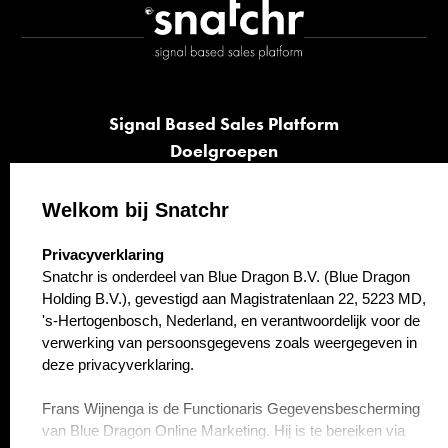
Signal Based Sales Platform
Doelgroepen
Signalen
Opvolging
Welkom bij Snatchr
Cases
select language
Privacyverklaring
Kennisbank
Snatchr is onderdeel van Blue Dragon B.V. (Blue Dragon
Over ons
Holding B.V.), gevestigd aan Magistratenlaan 22, 5223 MD,
Contact
's-Hertogenbosch, Nederland, en verantwoordelijk voor de
verwerking van persoonsgegevens zoals weergegeven in
deze privacyverklaring.
Frans Wijnenga is de Functionaris Gegevensbescherming
van Blue Dragon Online Marketing. Hij is te bereiken via