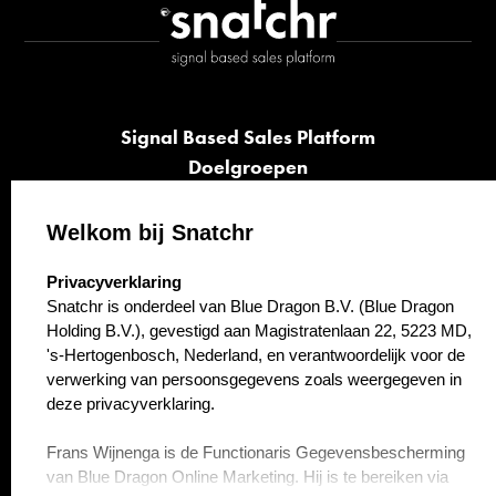
Signal Based Sales Platform
Doelgroepen
Signalen
Opvolging
Welkom bij Snatchr
Cases
select language
Privacyverklaring
Kennisbank
Snatchr is onderdeel van Blue Dragon B.V. (Blue Dragon
Over ons
Holding B.V.), gevestigd aan Magistratenlaan 22, 5223 MD,
Contact
's-Hertogenbosch, Nederland, en verantwoordelijk voor de
verwerking van persoonsgegevens zoals weergegeven in
deze privacyverklaring.
Frans Wijnenga is de Functionaris Gegevensbescherming
van Blue Dragon Online Marketing. Hij is te bereiken via