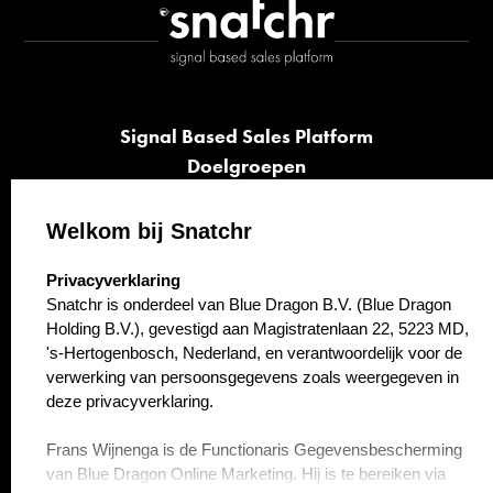
Signal Based Sales Platform
Doelgroepen
Signalen
Opvolging
Welkom bij Snatchr
Cases
select language
Privacyverklaring
Kennisbank
Snatchr is onderdeel van Blue Dragon B.V. (Blue Dragon
Over ons
Holding B.V.), gevestigd aan Magistratenlaan 22, 5223 MD,
Contact
's-Hertogenbosch, Nederland, en verantwoordelijk voor de
verwerking van persoonsgegevens zoals weergegeven in
deze privacyverklaring.
Frans Wijnenga is de Functionaris Gegevensbescherming
van Blue Dragon Online Marketing. Hij is te bereiken via