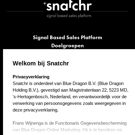
Signal Based Sales Platform
Doelgroepen
Signalen
Opvolging
Welkom bij Snatchr
Cases
select language
Privacyverklaring
Kennisbank
Snatchr is onderdeel van Blue Dragon B.V. (Blue Dragon
Over ons
Holding B.V.), gevestigd aan Magistratenlaan 22, 5223 MD,
Contact
's-Hertogenbosch, Nederland, en verantwoordelijk voor de
verwerking van persoonsgegevens zoals weergegeven in
deze privacyverklaring.
Frans Wijnenga is de Functionaris Gegevensbescherming
van Blue Dragon Online Marketing. Hij is te bereiken via