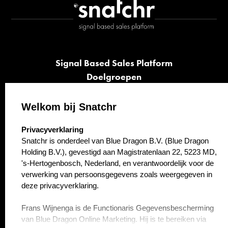
Signal Based Sales Platform
Doelgroepen
Signalen
Opvolging
Welkom bij Snatchr
Cases
select language
Privacyverklaring
Kennisbank
Snatchr is onderdeel van Blue Dragon B.V. (Blue Dragon
Over ons
Holding B.V.), gevestigd aan Magistratenlaan 22, 5223 MD,
Contact
's-Hertogenbosch, Nederland, en verantwoordelijk voor de
verwerking van persoonsgegevens zoals weergegeven in
deze privacyverklaring.
Frans Wijnenga is de Functionaris Gegevensbescherming
van Blue Dragon Online Marketing. Hij is te bereiken via