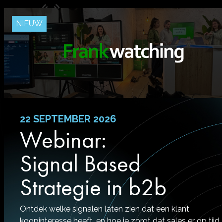
NIEUW
Hey Jesse, ik heb een persoonlijke video
voor je opgenomen.
Bekijk deze hier.
22 SEPTEMBER 2026
Webinar:
Signal Based
Strategie in b2b
Ontdek welke signalen laten zien dat een klant
koopinteresse heeft, en hoe je zorgt dat sales er op tijd