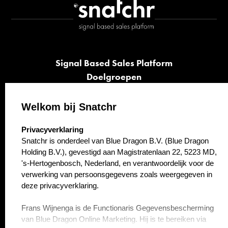
Signal Based Sales Platform
Doelgroepen
Signalen
Opvolging
Welkom bij Snatchr
Cases
select language
Privacyverklaring
Kennisbank
Snatchr is onderdeel van Blue Dragon B.V. (Blue Dragon
Over ons
Holding B.V.), gevestigd aan Magistratenlaan 22, 5223 MD,
Contact
's-Hertogenbosch, Nederland, en verantwoordelijk voor de
verwerking van persoonsgegevens zoals weergegeven in
deze privacyverklaring.
Frans Wijnenga is de Functionaris Gegevensbescherming
van Blue Dragon Online Marketing. Hij is te bereiken via