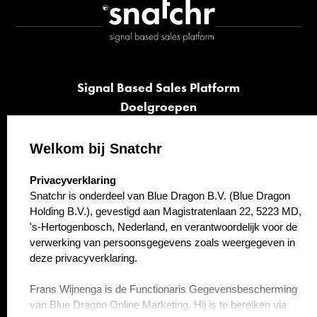
Signal Based Sales Platform
Doelgroepen
Signalen
Opvolging
Welkom bij Snatchr
Cases
select language
Privacyverklaring
Kennisbank
Snatchr is onderdeel van Blue Dragon B.V. (Blue Dragon
Over ons
Holding B.V.), gevestigd aan Magistratenlaan 22, 5223 MD,
Contact
's-Hertogenbosch, Nederland, en verantwoordelijk voor de
verwerking van persoonsgegevens zoals weergegeven in
deze privacyverklaring.
Frans Wijnenga is de Functionaris Gegevensbescherming
van Blue Dragon Online Marketing. Hij is te bereiken via