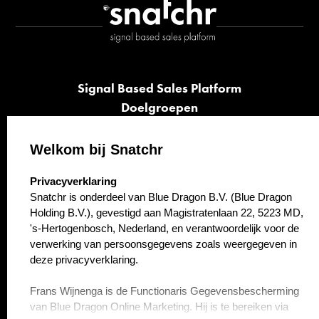
Signal Based Sales Platform
Doelgroepen
Signalen
Opvolging
Welkom bij Snatchr
Cases
select language
Privacyverklaring
Kennisbank
Snatchr is onderdeel van Blue Dragon B.V. (Blue Dragon
Over ons
Holding B.V.), gevestigd aan Magistratenlaan 22, 5223 MD,
Contact
's-Hertogenbosch, Nederland, en verantwoordelijk voor de
verwerking van persoonsgegevens zoals weergegeven in
deze privacyverklaring.
Frans Wijnenga is de Functionaris Gegevensbescherming
van Blue Dragon Online Marketing. Hij is te bereiken via