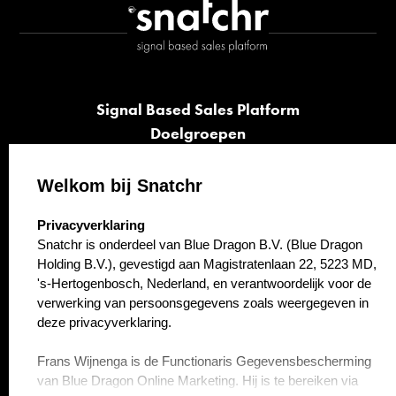
Signal Based Sales Platform
Doelgroepen
Signalen
Opvolging
Welkom bij Snatchr
Cases
select language
Privacyverklaring
Kennisbank
Snatchr is onderdeel van Blue Dragon B.V. (Blue Dragon
Over ons
Holding B.V.), gevestigd aan Magistratenlaan 22, 5223 MD,
Contact
's-Hertogenbosch, Nederland, en verantwoordelijk voor de
verwerking van persoonsgegevens zoals weergegeven in
deze privacyverklaring.
Frans Wijnenga is de Functionaris Gegevensbescherming
van Blue Dragon Online Marketing. Hij is te bereiken via